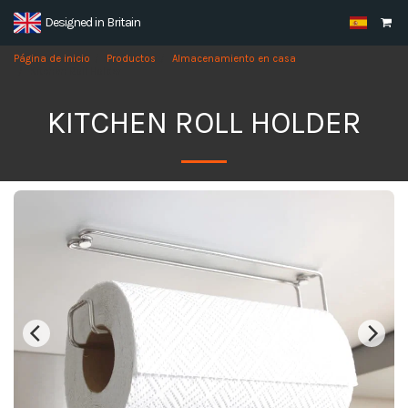
Designed in Britain
Página de inicio
Productos
Almacenamiento en casa
Kitchen Roll Holder
KITCHEN ROLL HOLDER