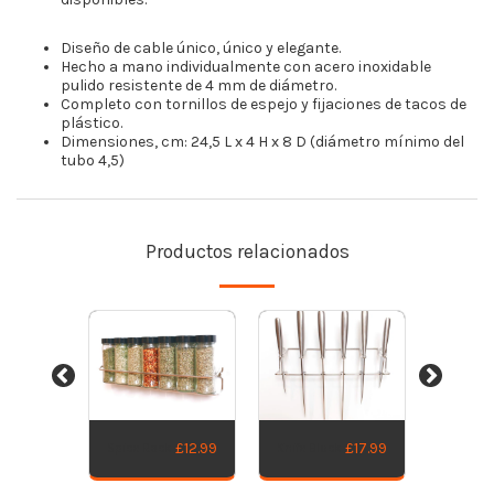
Diseño de cable único, único y elegante.
Hecho a mano individualmente con acero inoxidable
pulido resistente de 4 mm de diámetro.
Completo con tornillos de espejo y fijaciones de tacos de
plástico.
Dimensiones, cm: 24,5 L x 4 H x 8 D (diámetro mínimo del
tubo 4,5)
Productos relacionados
£
12.99
£
17.99
Electric
Spice Rack
Knife Block
£
12.99
h
Toothbr
Holder